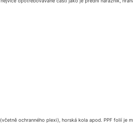
nejvíce opotřebovávané části jako je přední nárazník, hran
 (včetně ochranného plexi), horská kola apod. PPF folií je 