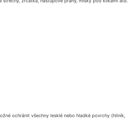
a střechy, zrcátka, nástupové prahy, misky pod klikami atd.
možné ochránit všechny lesklé nebo hladké povrchy (hliník,