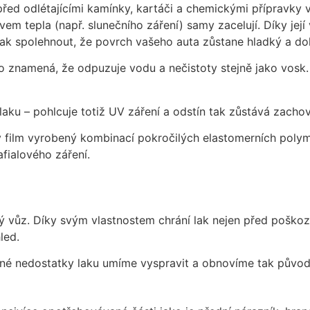
 před odlétajícími kamínky, kartáči a chemickými přípravk
ivem tepla (např. slunečního záření) samy zacelují. Díky jej
ak spolehnout, že povrch vašeho auta zůstane hladký a dok
 to znamená, že odpuzuje vodu a nečistoty stejně jako vosk.
laku – pohlcuje totiž UV záření a odstín tak zůstává zacho
film vyrobený kombinací pokročilých elastomerních polyme
fialového záření.
 vůz. Díky svým vlastnostem chrání lak nejen před poškoz
led.
dné nedostatky laku umíme vyspravit a obnovíme tak původn