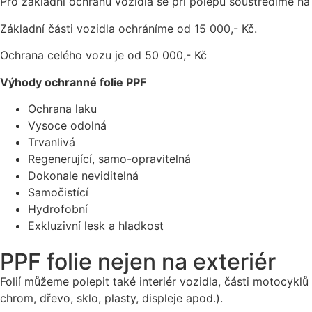
Pro základní ochranu vozidla se při polepu soustředíme na 
Základní části vozidla ochráníme od 15 000,- Kč.
Ochrana celého vozu je od 50 000,- Kč
Výhody ochranné folie PPF
Ochrana laku
Vysoce odolná
Trvanlivá
Regenerující, samo-opravitelná
Dokonale neviditelná
Samočistící
Hydrofobní
Exkluzivní lesk a hladkost
PPF folie nejen na exteriér
Folií můžeme polepit také interiér vozidla, části motocyklů
chrom, dřevo, sklo, plasty, displeje apod.).