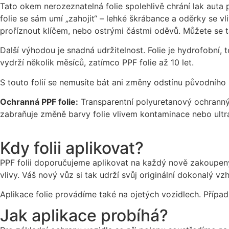
Tato okem nerozeznatelná folie spolehlivě chrání lak auta
folie se sám umí „zahojit“ – lehké škrábance a oděrky se vl
proříznout klíčem, nebo ostrými částmi oděvů. Můžete se t
Další výhodou je snadná udržitelnost. Folie je hydrofobní,
vydrží několik měsíců, zatímco PPF folie až 10 let.
S touto folií se nemusíte bát ani změny odstínu původního 
Ochranná PPF folie:
Transparentní polyuretanový ochranný 
zabraňuje změně barvy folie vlivem kontaminace nebo ultra
Kdy folii aplikovat?
PPF folii doporučujeme aplikovat na každý nově zakoupený
vlivy. Váš nový vůz si tak udrží svůj originální dokonalý vzh
Aplikace folie provádíme také na ojetých vozidlech. Přípa
Jak aplikace probíhá?