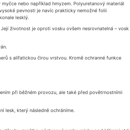
y v myčce nebo například hmyzem. Polyuretanový materiál
í vysoké pevnosti je navíc prakticky nemožné folii
onale lesklý.
 Její životnost je oproti vosku ovšem nesrovnatelná – vosk
ván.
rů s alifatickou čirou vrstvou. Kromě ochranné funkce
ením při běžném provozu, ale také před povětrnostními
í lesk, který následně ochráníme.